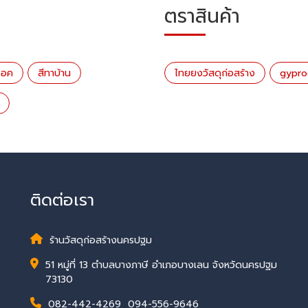
ตราสินค้า
รอค
สีทาบ้าน
ไทยยงวัสดุก่อสร้าง
gypro
ติดต่อเรา
ร้านวัสดุก่อสร้างนครปฐม
51 หมู่ที่ 13 ตำบลบางภาษี อำเภอบางเลน จังหวัดนครปฐม
73130
082-442-4269
,
094-556-9646