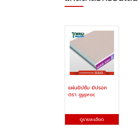
แผ่นยิปซัม ยิปรอค
ตรา gyproc
ดูรายละเอียด