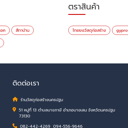
ตราสินค้า
รอค
สีทาบ้าน
ไทยยงวัสดุก่อสร้าง
gypro
ติดต่อเรา
ร้านวัสดุก่อสร้างนครปฐม
51 หมู่ที่ 13 ตำบลบางภาษี อำเภอบางเลน จังหวัดนครปฐม
73130
082-442-4269
,
094-556-9646